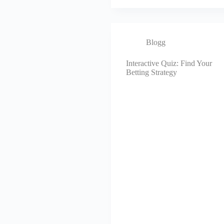
Blogg
Interactive Quiz: Find Your
Betting Strategy