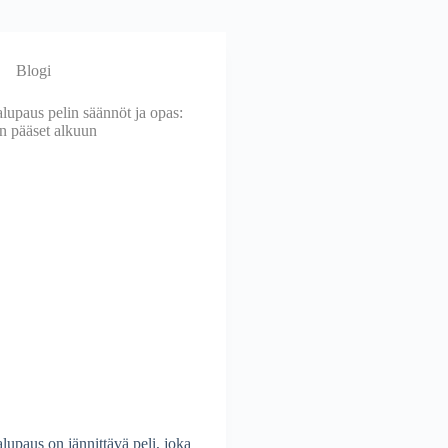
Blogi
alupaus pelin säännöt ja opas:
n pääset alkuun
alupaus on jännittävä peli, joka