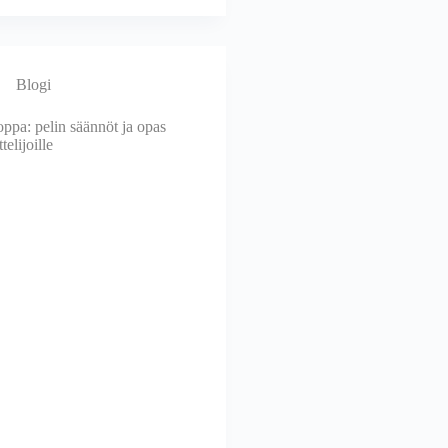
Blogi
ppa: pelin säännöt ja opas
ttelijoille