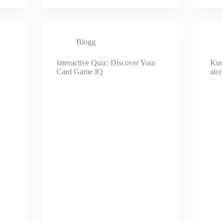
Blogg
Interactive Quiz: Discover Your
Kuo
Card Game IQ
aloi