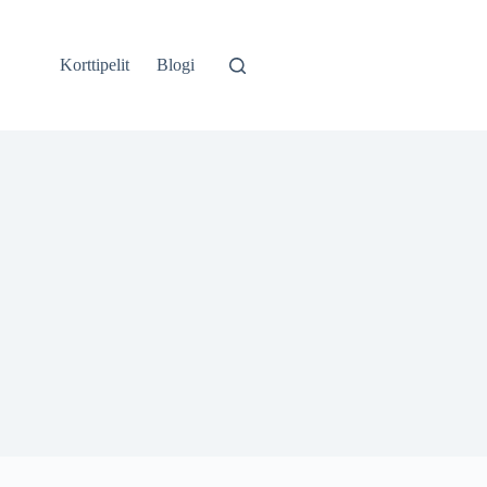
Korttipelit
Blogi