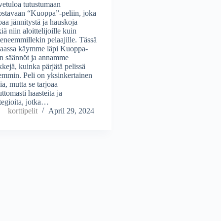
vetuloa tutustumaan
ostavaan “Kuoppa”-peliin, joka
joaa jännitystä ja hauskoja
iä niin aloittelijoille kuin
eneemmillekin pelaajille. Tässä
aassa käymme läpi Kuoppa-
in säännöt ja annamme
kkejä, kuinka pärjätä pelissä
emmin. Peli on yksinkertainen
ia, mutta se tarjoaa
ttomasti haasteita ja
ategioita, jotka…
korttipelit
April 29, 2024