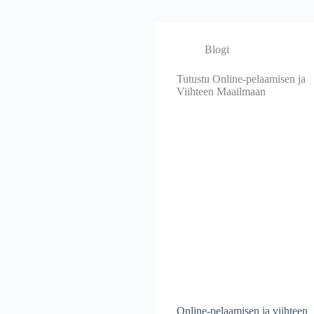
Blogi
Tutustu Online-pelaamisen ja
Viihteen Maailmaan
Online-pelaamisen ja viihteen