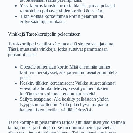
tavoitteenaan saada parempi käsi.
Yksi kierros koostuu useista tikeistä, joissa pelaajat
vuorotellen pelaavat yhden kortin kädestään.
Tikin voittaa korkeimman kortin pelannut tai
erityissääntöjen mukaan.
Vinkkejä Tarot-korttipelin pelaamiseen
Tarot-korttipeli vaatii sekä onnea että strategista ajattelua.
Tässä muutamia vinkkejä, jotka auttavat parantamaan
pelisuoritustasi:
Opettele tuntemaan kortit: Mitä enemmän tunnet
korttien merkitykset, sitä paremmin osaat suunnitella
pelisi.
Keskity tikkien keräämiseen: Vaikka suuret arkanat
voivat olla houkuttelevia, keskittyminen tikkien
keräämiseen voi tuoda enemmän pisteitä.
Säilytä tasapaino: Älä keskity pelkästään yhden
tyyppisiin kortteihin. Yritä pitää hyvä tasapaino
kaikenlaisten korttien välillä kädessäsi.
Tarot-korttipelin pelaaminen tarjoaa ainutlaatuisen yhdistelmän
taitoa, onnea ja strategiaa. Se on erinomainen tapa viettää
aikaa ystävien tai perheen kanssa. Toivottavasti tämä opas